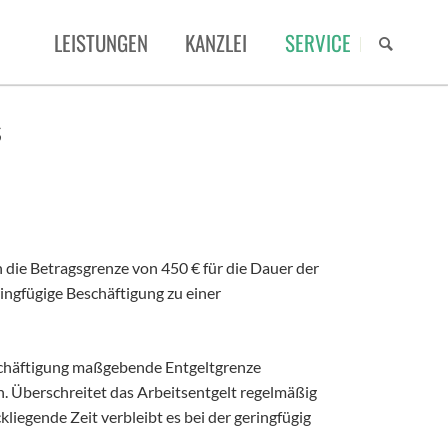
NAVIGAT
LEISTUNGEN
KANZLEI
SERVICE
ÜBERSP
STEUERBERATUNG
MANDATENPORTAL
ÜBER UNS
s
RECHTSBERATUNG
STEUERNEWS
TEAM
ERBSCHAFT/SCHENKUNG
MERKBLÄTTER
KARRIERE
DATEV UNTERNEHMEN ONLINE
 die Betragsgrenze von 450 € für die Dauer der
ingfügige Beschäftigung zu einer
DATEV ARBEITNEHMER ONLINE
DIGITALISIERUNG
eschäftigung maßgebende Entgeltgrenze
n. Überschreitet das Arbeitsentgelt regelmäßig
liegende Zeit verbleibt es bei der geringfügig