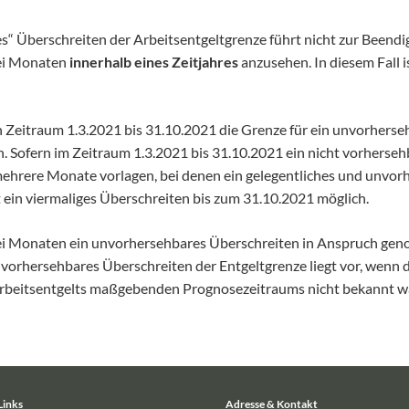
es“ Überschreiten der Arbeitsentgeltgrenze führt nicht zur Beendi
drei Monaten
innerhalb eines Zeitjahres
anzusehen. In diesem Fall 
 Zeitraum 1.3.2021 bis 31.10.2021 die Grenze für ein unvorherse
Sofern im Zeitraum 1.3.2021 bis 31.10.2021 ein nicht vorhersehbar
mehrere Monate vorlagen, bei denen ein gelegentliches und unvor
st ein viermaliges Überschreiten bis zum 31.10.2021 möglich.
ei Monaten ein unvorhersehbares Überschreiten in Anspruch genom
vorhersehbares Überschreiten der Entgeltgrenze liegt vor, wenn d
Arbeitsentgelts maßgebenden Prognosezeitraums nicht bekannt wa
Links
Adresse & Kontakt