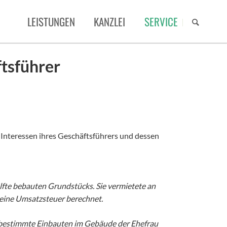
NAVIGAT
LEISTUNGEN
KANZLEI
SERVICE
ÜBERSP
STEUERBERATUNG
MANDATENPORTAL
ÜBER UNS
tsführer
RECHTSBERATUNG
STEUERNEWS
TEAM
ERBSCHAFT/SCHENKUNG
MERKBLÄTTER
KARRIERE
DATEV UNTERNEHMEN ONLINE
 Interessen ihres Geschäftsführers und dessen
DATEV ARBEITNEHMER ONLINE
DIGITALISIERUNG
älfte bebauten Grundstücks. Sie vermietete an
keine Umsatzsteuer berechnet.
 bestimmte Einbauten im Gebäude der Ehefrau