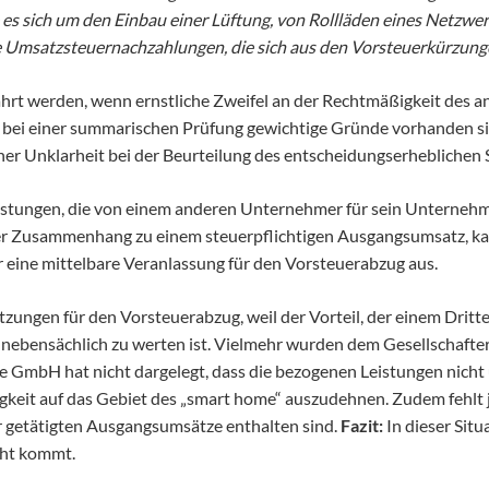
e es sich um den Einbau einer Lüftung, von Rollläden eines Netz
ie Umsatzsteuernachzahlungen, die sich aus den Vorsteuerkürzunge
hrt werden, wenn ernstliche Zweifel an der Rechtmäßigkeit des 
n bei einer summarischen Prüfung gewichtige Gründe vorhanden sin
ner Unklarheit bei der Beurteilung des entscheidungserheblichen 
stungen, die von einem anderen Unternehmer für sein Unternehm
arer Zusammenhang zu einem steuerpflichtigen Ausgangsumsatz, 
 eine mittelbare Veranlassung für den Vorsteuerabzug aus.
tzungen für den Vorsteuerabzug, weil der Vorteil, der einem Dritt
s nebensächlich zu werten ist. Vielmehr wurden dem Gesellschaft
e GmbH hat nicht dargelegt, dass die bezogenen Leistungen nicht 
igkeit auf das Gebiet des „smart home“ auszudehnen. Zudem fehlt 
er getätigten Ausgangsumsätze enthalten sind.
Fazit:
In dieser Situ
cht kommt.