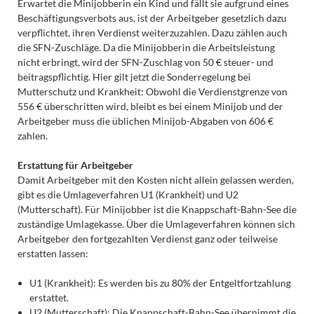
Erwartet die Minijobberin ein Kind und fällt sie aufgrund eines
Beschäftigungsverbots aus, ist der Arbeitgeber gesetzlich dazu
verpflichtet, ihren Verdienst weiterzuzahlen. Dazu zählen auch
die SFN-Zuschläge. Da die Minijobberin die Arbeitsleistung
nicht erbringt, wird der SFN-Zuschlag von 50 € steuer- und
beitragspflichtig. Hier gilt jetzt die Sonderregelung bei
Mutterschutz und Krankheit: Obwohl die Verdienstgrenze von
556 € überschritten wird, bleibt es bei einem Minijob und der
Arbeitgeber muss die üblichen Minijob-Abgaben von 606 €
zahlen.
Erstattung für Arbeitgeber
Damit Arbeitgeber mit den Kosten nicht allein gelassen werden,
gibt es die Umlageverfahren U1 (Krankheit) und U2
(Mutterschaft). Für Minijobber ist die Knappschaft-Bahn-See die
zuständige Umlagekasse. Über die Umlageverfahren können sich
Arbeitgeber den fortgezahlten Verdienst ganz oder teilweise
erstatten lassen:
U1 (Krankheit): Es werden bis zu 80% der Entgeltfortzahlung
erstattet.
U2 (Mutterschaft): Die Knappschaft-Bahn-See übernimmt die