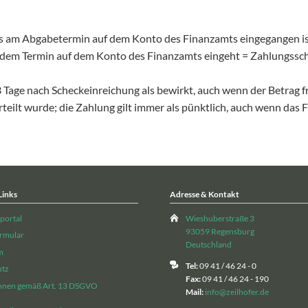
s am Abgabetermin auf dem Konto des Finanzamts eingegangen is
dem Termin auf dem Konto des Finanzamts eingeht = Zahlungsschon
 3 Tage nach Scheckeinreichung als bewirkt, auch wenn der Betrag
rteilt wurde; die Zahlung gilt immer als pünktlich, auch wenn das
Links
Adresse & Kontakt
portal
Wieshuberstraße 3
93059 Regensburg
rmular
Deutschland
m
Tel:
09 41 / 46 24 - 0
utz
Fax:
09 41 / 46 24 - 190
onen gemäß Art. 13 DSGVO
Mail:
info@zeilhofer.de