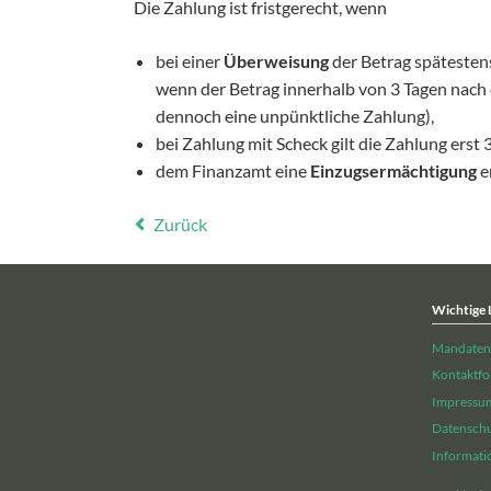
Die Zahlung ist fristgerecht, wenn
bei einer
Überweisung
der Betrag spätesten
wenn der Betrag innerhalb von 3 Tagen nach 
dennoch eine unpünktliche Zahlung),
bei Zahlung mit Scheck gilt die Zahlung erst
dem Finanzamt eine
Einzugsermächtigung
e
Zurück
Wichtige 
Mandaten
Kontaktfo
Impressu
Datensch
Informati