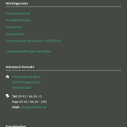
Wichtige Links
Mandatenportal
Kontaktformular
Impressum
Datenschutz
Informationen gemäß Art. 13 DSGVO
Cookieeinstellungen verwalten
Adresse & Kontakt
Wieshuberstraße 3
93059 Regensburg
Deutschland
Tel:
09 41 / 46 24 - 0
Fax:
09 41 / 46 24 - 190
Mail:
info@zeilhofer.de
Kanzleizeiten