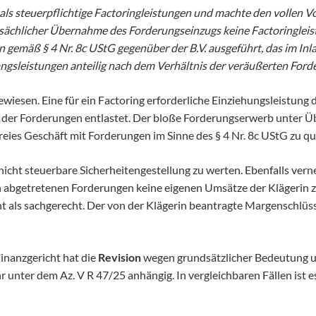
. als steuerpflichtige Factoringleistungen und machte den vollen
atsächlicher Übernahme des Forderungseinzugs keine Factoringleis
en gemäß § 4 Nr. 8c UStG gegenüber der B.V. ausgeführt, das im In
angsleistungen anteilig nach dem Verhältnis der veräußerten Fo
wiesen. Eine für ein Factoring erforderliche Einziehungsleistung d
 der Forderungen entlastet. Der bloße Forderungserwerb unter Ü
ies Geschäft mit Forderungen im Sinne des § 4 Nr. 8c UStG zu qua
nicht steuerbare Sicherheitengestellung zu werten. Ebenfalls ver
en abgetretenen Forderungen keine eigenen Umsätze der Klägerin
ht als sachgerecht. Der von der Klägerin beantragte Margenschlüs
Finanzgericht hat die
Revision
wegen grundsätzlicher Bedeutung un
 unter dem Az. V R 47/25 anhängig. In vergleichbaren Fällen ist es