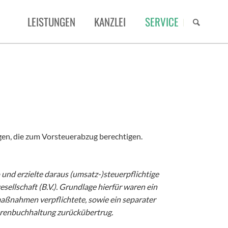
NAVIGAT
LEISTUNGEN
KANZLEI
SERVICE
ÜBERSP
STEUERBERATUNG
MANDATENPORTAL
ÜBER UNS
RECHTSBERATUNG
STEUERNEWS
TEAM
ERBSCHAFT/SCHENKUNG
MERKBLÄTTER
KARRIERE
DATEV UNTERNEHMEN ONLINE
gen, die zum Vorsteuerabzug berechtigen.
DATEV ARBEITNEHMER ONLINE
nd erzielte daraus (umsatz-)steuerpflichtige
DIGITALISIERUNG
ellschaft (B.V.). Grundlage hierfür waren ein
aßnahmen verpflichtete, sowie ein separater
torenbuchhaltung zurückübertrug.