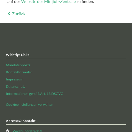
auf der
Website der Minijob-Zentrale
zu finden.
Zurück
Wichtige Links
Mandatenportal
Kontaktformular
Impressum
Datenschutz
Informationen gemäß Art. 13 DSGVO
Cookieeinstellungen verwalten
Adresse & Kontakt
Wieshuberstraße 3