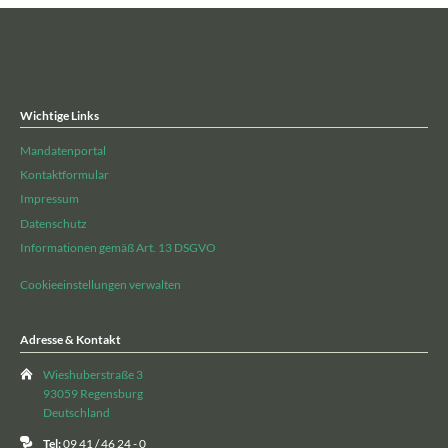
Wichtige Links
Mandatenportal
Kontaktformular
Impressum
Datenschutz
Informationen gemäß Art. 13 DSGVO
Cookieeinstellungen verwalten
Adresse & Kontakt
Wieshuberstraße 3
93059 Regensburg
Deutschland
Tel:
09 41 / 46 24 - 0