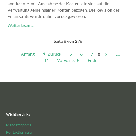
anerkannte, mit Ausnahme der Kosten, die sich auf die
Verwaltung gemeinsamer Konten bezogen. Die Revision des
Finanzamts wurde daher zurückgewiesen.
Erbschaft:
Weiterlesen …
Rechtsanwaltskosten
als
Seite 8 von 276
abziehbare
Verbindlichkeiten
Anfang
Zurück
5
6
7
8
9
10
11
Vorwärts
Ende
Wichtige Links
Mandatenportal
Kontaktformular