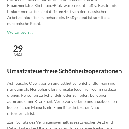
Finanzgerichts Rheinland-Pfalz waren rechtmäßig. Bestimmte
Einkommensarten sind differenziert von den klassischen
Arbeitseinkünften zu behandeln. Maßgebend ist somit das
europäische Recht.
Differenzkindergeld
Weiterlesen …
für
Kinder
29
in
MAI
einem
anderen
EU-
Umsatzsteuerfreie Schönheitsoperationen
Staat
Ästhetische Operationen und ästhetische Behandlungen sind
nur dann als Heilbehandlung umsatzsteuerfrei, wenn sie dazu
dienen, Personen zu behandeln oder zu heilen, bei denen
aufgrund einer Krankheit, Verletzung oder eines angeborenen
körperlichen Mangels ein Eingriff ästhetischer Natur
erforderlich ist.
Zum Schutz des Vertrauensverhältnisses zwischen Arzt und
Patient ist es bei Überprüfung der Umsatzsteuerfreiheit von