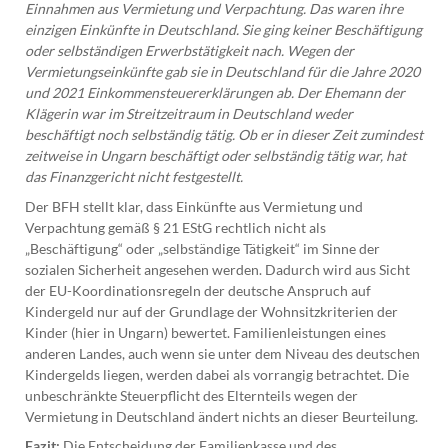
Einnahmen aus Vermietung und Verpachtung. Das waren ihre
einzigen Einkünfte in Deutschland. Sie ging keiner Beschäftigung
oder selbständigen Erwerbstätigkeit nach. Wegen der
Vermietungseinkünfte gab sie in Deutschland für die Jahre 2020
und 2021 Einkommensteuererklärungen ab. Der Ehemann der
Klägerin war im Streitzeitraum in Deutschland weder
beschäftigt noch selbständig tätig. Ob er in dieser Zeit zumindest
zeitweise in Ungarn beschäftigt oder selbständig tätig war, hat
das Finanzgericht nicht festgestellt.
Der BFH stellt klar, dass Einkünfte aus Vermietung und
Verpachtung gemäß § 21 EStG rechtlich nicht als
„Beschäftigung“ oder „selbständige Tätigkeit“ im Sinne der
sozialen Sicherheit angesehen werden. Dadurch wird aus Sicht
der EU-Koordinationsregeln der deutsche Anspruch auf
Kindergeld nur auf der Grundlage der Wohnsitzkriterien der
Kinder (hier in Ungarn) bewertet. Familienleistungen eines
anderen Landes, auch wenn sie unter dem Niveau des deutschen
Kindergelds liegen, werden dabei als vorrangig betrachtet. Die
unbeschränkte Steuerpflicht des Elternteils wegen der
Vermietung in Deutschland ändert nichts an dieser Beurteilung.
Fazit:
Die Entscheidung der Familienkasse und des